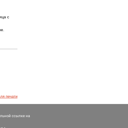
ица с
ые.
ля печати
альной ссылке на