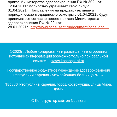
приказ Министерства здравоохранения РФ № 302н от
12.04.2011г. полностью утрачивает свою силу с
01.04.2021г. Направления на предварительные и
периодические медицинские осмотры с 01.04.2021г. будут
приниматься согласно нового приказа Министерства
здравоохранения РФ № 29н от
28.01.2021г.:
http://www.consultant.ru/document/cons_doc_LAW_
©2023г., Любое копирование и размещение в сторонних
источниках информации возможно только при реальной
ссылке на
www.kos
hospital.ru
Государственное бюджетное учреждение здравоохранения
Республики Карелия «Межрайонная больница № 1»
186930, Республика Карелия, город Костомукша, улица Мира,
дом 9
© Конструктор сайтов
Nubex.ru