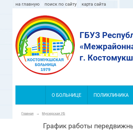
на главную
поиск по сайту
карта сайта
ГБУЗ Респуб
«Межрайонна
г. Костомукш
О БОЛЬНИЦЕ
ПОЛИКЛИНИКА
Главная
→
Муезерская УБ
График работы передвижны