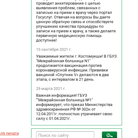
проводит анкетирование с целью
выявления проблем, связанных с
записью на прием к врачу через портал
Госуслуг. Отвечая на вопросы Вы даете
ценную обратную связь и способствуете
улучшению качества процедуры по
записи на прием к врачу, а также делаете
первичную медицинскую помощь
доступнее!
15 сентября 2021 г.
Уважаемые жители г. Костомукши! В ГБУЗ
"Межрайонная больница N1"
продолжается вакцинация против
коронавирусной инфекции. Прививки
вакциной «Спутник V» делаются в два
этапа, с интервалом в 21 день.
29 марта 2021 г.
Важная информация! ГБУЗ
""Межрайонная больница №1"
информирует, что приказ Министерства
здравоохранения РФ № 302н от
12.04.2011г. полностью утрачивает свою
силу с 01.04.2021г.
ля печати